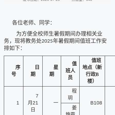
各位老师、同学：
为方便全校师生暑
假期间办理相关业
务，现将教务处
年
暑假期间值班工作安
2025
排如下：
值班
值
序
日
星
地点
（新
班人
号
期
期
行政B
员
楼）
程
7
玥
1
月21
一
B108
姜
日
艳霞