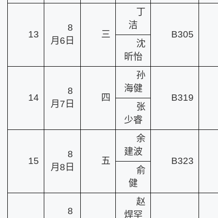
丁
洁
8
13
三
B305
月6日
沈
昕怡
孙
海健
8
14
四
B319
月7日
张
少睿
余
建波
8
15
五
B323
月8日
俞
健
赵
8
焊罕