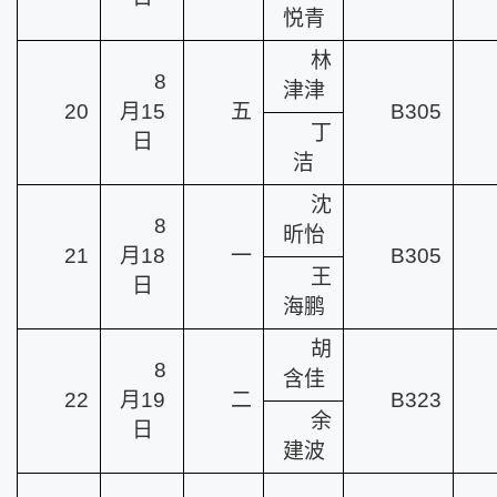
悦青
林
8
津津
20
月15
五
B305
丁
日
洁
沈
8
昕怡
21
月18
一
B305
王
日
海鹏
胡
8
含佳
22
月19
二
B323
余
日
建波