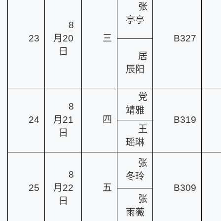
张
亭亭
8
23
月20
三
B327
日
居
辰阳
党
8
靖雅
24
月21
四
B319
王
日
瑶琳
张
8
冬玲
25
月22
五
B309
张
日
雨薇