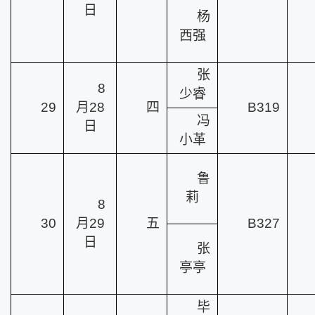
日
杨
西强
张
8
少睿
29
月28
四
B319
冯
日
小革
鲁
莉
8
30
月29
五
B327
日
张
亭亭
毕