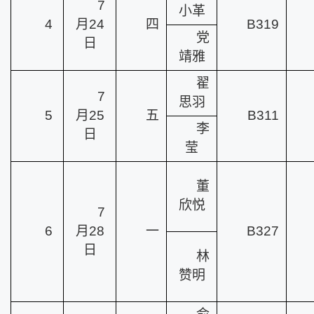
7
小革
4
月24
四
B319
党
日
靖雅
翟
7
思羽
5
月25
五
B311
李
日
莹
董
欣悦
7
6
月28
一
B327
日
林
赞明