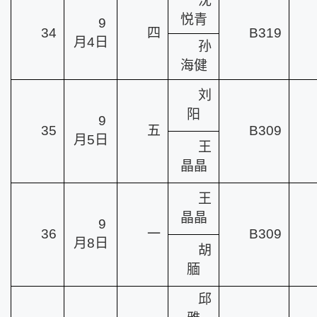
沈
悦青
9
34
四
B319
月4日
孙
海健
刘
阳
9
35
五
B309
月5日
王
晶晶
王
晶晶
9
36
一
B309
月8日
胡
腼
邱