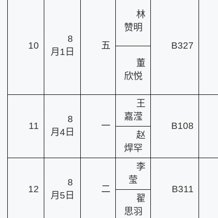
林
赞明
8
10
五
B327
月1日
董
欣悦
王
嘉滢
8
11
一
B108
月4日
赵
焊罕
李
莹
8
12
二
B311
月5日
翟
思羽