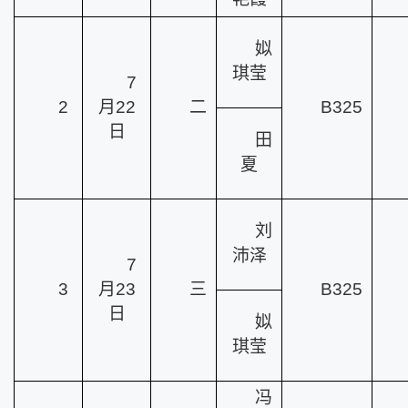
姒
琪莹
7
2
月22
二
B325
日
田
夏
刘
沛泽
7
3
月23
三
B325
日
姒
琪莹
冯