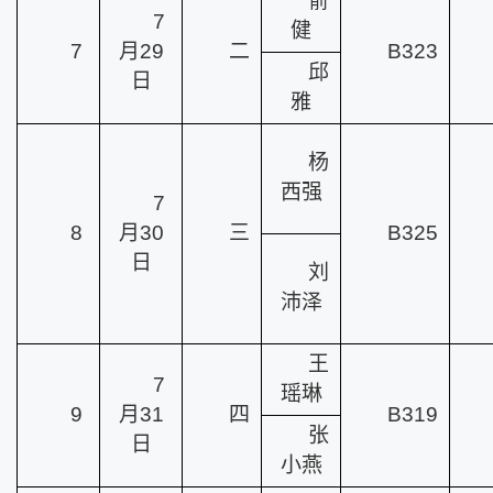
俞
7
健
7
月29
二
B323
邱
日
雅
杨
西强
7
8
月30
三
B325
日
刘
沛泽
王
7
瑶琳
9
月31
四
B319
张
日
小燕