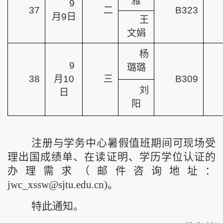
雅
9
37
二
B323
月9日
王
文娟
杨
9
璐璐
38
月10
三
B309
刘
日
阳
注册与学务中心暑假值班期间可现场受
理出国成绩单、在读证明、学历学位认证的
办理需求（邮件咨询地址：
jwc_xssw@sjtu.edu.cn)。
特此通知。