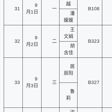
越
9
31
一
B108
月1日
潘
媛媛
王
文娟
9
32
二
B323
月2日
胡
含佳
居
辰阳
9
33
三
B327
月3日
鲁
莉