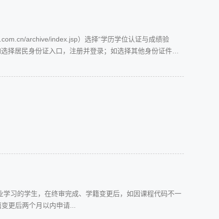
om.cn/archive/index.jsp）选择“学历学位认证与成绩验
件：如选择居民身份证入口，注册并登录；如选择其他身份证件入
实人验证）3. 点击“申请认证-新申请”，选择是否为本人办
业学习的学生，在终审完成、学籍变更后，如因课程代码不一
更后两个月以内申请...