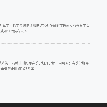
纳 每学年的学费缴纳通知由财务处在暑期放假前发布在其主页
年的学费和住宿费存入入...
绩查询申请截止时间为春季学期开学第一周周五；春季学期课
请截止时间为秋季学...