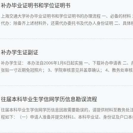
补办毕业证明书和学位证明书
上海交通大学补办毕业证明书和学位证明书的办理流程 一、必备的材料 1
代办：除备齐上述材料外，还需代办委托书及代办人身份证明 二、具体程序
补办学生证副证
补办学生证： 本办法自2006年1月6日起实施 一、下载补办申请表 二、办理步骤 1、学生本人填写教务处联和学生联基本信息； 2、
张贴一寸近期免冠照片； 3、学院审核意见并盖章确认； 4、教务处审核盖
往届本科毕业生学信网学历信息勘误流程
往届本科毕业生学信网学历信息因故需要勘误的，请提供材料至教务处
程如下：（一）申请人准备并提交材料1、本科毕业证、身份证及户口本扫
凭证复印件（在校时间段的身份证\户口本\户籍迁移证\学士学位证书等
以上次材料的电子扫描件发送至邮箱zhaohanhan@sjt...