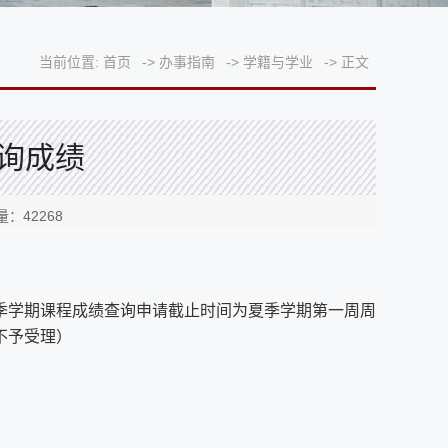
当前位置:
首页
->
办事指南
->
学籍与学业
->
正文
询成绩
量：
42268
季学期课程成绩查询申请截止时间为夏季学期第一周周
不予受理）