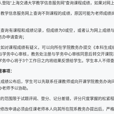
人登陆“上海交通大学教学信息服务网”查询课程成绩，如果对网
果教学信息服务网上查询不到课程的成绩，原因可能为老师成绩
；
上查询有课程和成绩记录，但成绩为0或空，或者认为网上成绩
务办申请查询；
生如对课程成绩有疑义，可以向所在学院教务办提交《本科生成绩
与学务中心审核，教务处注册与学务中心审核同意后转交开课院
学务中心将于3个工作日之内将结果反馈给学生。学生本人不得
意事项：
程成绩公布后，学生可以先联系任课教师或向开课学院教务办询
办老师予以协助。
卷的范围限于试题评阅、登分、记分差错，评分尺度掌握的松紧
绩修改申请必须由任课老师本人向其所在院系教务办提出后，严