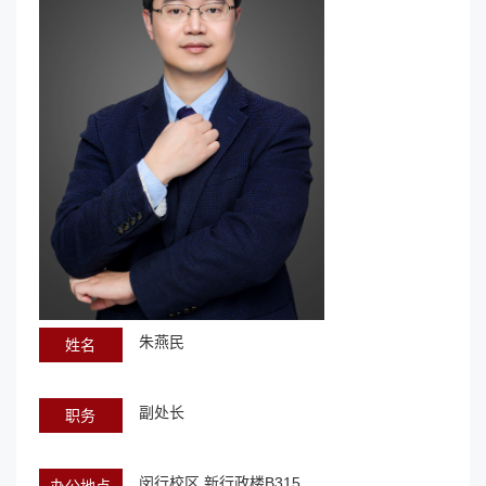
朱燕民
姓名
副处长
职务
闵行校区 新行政楼B315