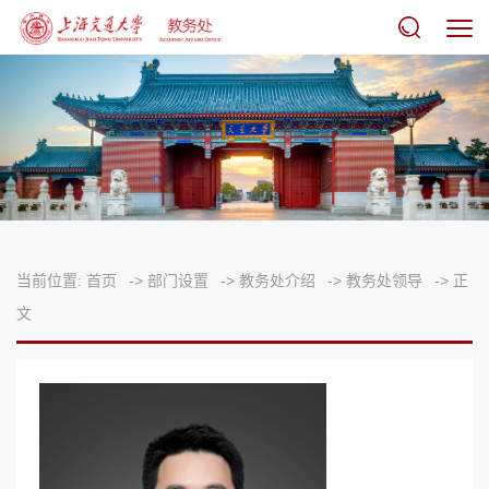
当前位置:
首页
->
部门设置
->
教务处介绍
->
教务处领导
->
正
文