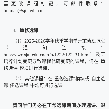
需更改课程标记，可邮件联系：
h
umian@sjtu.edu.cn
。
4
、
重修选课
（
1
）
202
5
-202
6
学年
秋
季学期
单开
重修班课程
（
通知链接
：
https://jwc.sjtu.edu.cn/info/1222/122231.htm
）及因
培养计划变更导致课程代码变更的课程，请在
“重
修选课”
模块
进行
选课；
（2）
其他课程：在
“重修选课”
模块或
“自主选
课
-
任选课程
”
中均可进行选课。
请同学们务必在正常选课期间办理选课、退