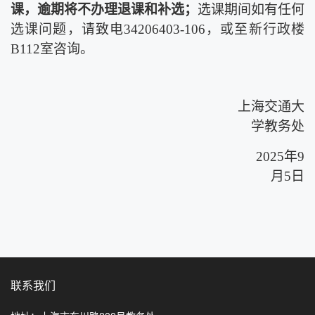
课，逾期将不办理退课和补选；
选课期间如有任何
选课问题，请致电
34206403-106
，或至新行政楼
B112
室咨询。
上海交通大
学教务处
202
5
年
9
月
5
日
联系我们