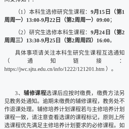
（
1
）本科生
选修
研究生课程：
9
月
1
5
日（第
1
周周
一
）
13:00-9
月
2
2
日（第
2
周周
一
）
09:00
；
（
2
）研究生
选修
本科生课程：
9
月
24
日（第
2
周周
三
）
13:30-
9
月
25
日（第
2
周周
四
）
16:00
。
具体事项请关注本科生研究生课程互选通知
（通知链接：
https://jwc.sjtu.edu.cn/info/1222/121201.htm
）。
3、
辅修课程
选课后
应
按时缴费，缴费方法另
见教务处通知。逾期未缴费的辅修课程，教务处不
作退课处理。
辅修培养计划课程若与主修培养计划
课程一致，请注意查看选课的课程标记，原则上所
选课程优先满足主修培养计划要求的必修课程。如