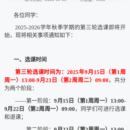
各位同学：
202
5
-202
6
学年秋季学期的第三轮选课即将开
始，现将相关
事项
通知如下：
一、选课时间
第三轮选课时间为：
202
5
年
9
月
15
日（第
1
周
周
一
）
13:00-9
月
23
日（第
2
周周
二
）
09:00
，共分
为两个阶段：
——第一阶段：
9
月
1
5
日（第
1
周周
一
）
13:00-
9
月
22
日（第
2
周周
一
）
09:00
，同学们可进行选课
和退课；
——第二阶段：
9
月
22
日（第
2
周周
一
）
13:00-