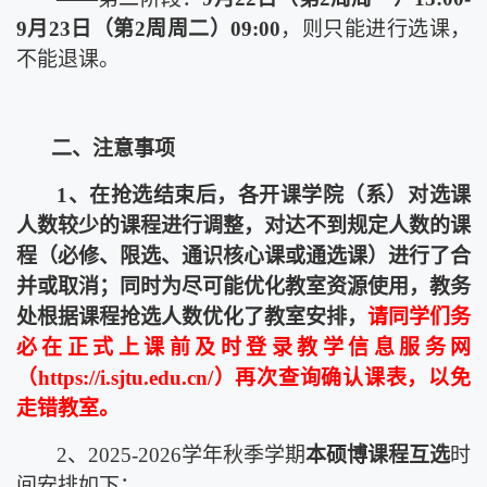
9
月
23
日（第
2
周周
二
）
09:00
，
则只能进行选课，
不能退课。
二、注意事项
1
、在
抢选结束后，各开课
学
院（系）对选课
人数较少的课程进行调整，对达不到规定人数的课
程（必修、限选、通识核心课或通选课）进行了合
并或取消
；同时为尽可能优化教室资源使用，教务
处根据课程抢选人数优化了教室安排，
请同学
们务
必
在
正式
上课前及时登录教学信息服务网
（
https://i.sjtu.edu.cn/
）
再次
查询确认
课表，以免
走错教室
。
2
、
202
5
-202
6
学年
秋
季学期
本硕博
课程互选
时
间安排如下：