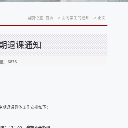
当前位置:
首页
->
面向学生的通知
->
正文
期退课通知
击量：
6876
生中期退课具体工作安排如下：
五）17：00。
逾期不予办理。