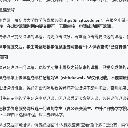
退课流程
自主登录上海交通大学教学信息服务网
https://i.sjtu.edu.cn/
，在报名申请-
程，
在规定退课时间内提交即可，无需审核，申请成功即可退课。
需要修改已提交退课的课程，请先点击退报，再重新点击需要退选的课程，
课申请提交后，学生需登陆教学信息服务网查看“个人课表查询”已没有该
事项
退课只允许退
一门
课程，春秋学期
第十周及之前结束的课程
、
已提交成绩的
课成绩单上该课程成绩栏记载为W（withdrawal，W仅作记载，不覆
学生退课请慎重，务必先咨询院系教务老师确认退课不影响毕业，否则如
本科生转专业的学生允许中期退课，因退课后无法恢复选课，务必评估退
在教学信息服务网只选一门课的学生（含公派交流生、中外合作办学学院
正当理由不选修课程，应当办理休学。
退课提交后即可退课，请务必返回“个人课表查询”查看该门课程已没有，确