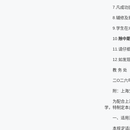
7.凡成
8.辅修
9.学生
10.
除中
11.请
12.如发
教 务 处
二Ο二六
附：上海
为配合上
学，特制定本
一、适用
本规定适