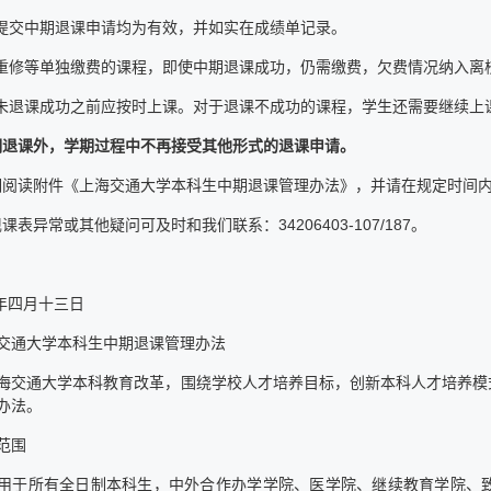
功提交中期退课申请均为有效，并如实在成绩单记录。
及重修等单独缴费的课程，即使中期退课成功，仍需缴费，欠费情况纳入离
在未退课成功之前应按时上课。对于退课不成功的课程，学生还需要继续上
期退课外，学期过程中不再接受其他形式的退课申请。
仔细阅读附件《上海交通大学本科生中期退课管理办法》，并请在规定时间
现课表异常或其他疑问可及时和我们联系：34206403-107/187。
年四月十三日
交通大学本科生中期退课管理办法
海交通大学本科教育改革，围绕学校人才培养目标，创新本科人才培养模
办法。
范围
用于所有全日制本科生，中外合作办学学院、医学院、继续教育学院、