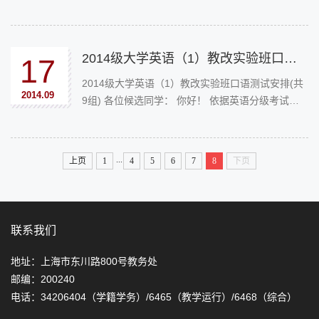
节假日放假的通知（http://www.sjtu.edu.cn/xiaoli/xl
activitycontent.jsp?urltype=news.NewsContentUrl
&wbtreeid=1253&...
2014级大学英语（1）教改实验班口语测试安排 (共9组)
17
2014级大学英语（1）教改实验班口语测试安排(共
2014.09
9组) 各位候选同学： 你好！ 依据英语分级考试的
笔试成绩，你被选拔参加下一轮口试以进入英语教
改实验班学习。
...
上页
1
4
5
6
7
8
下页
联系我们
地址：上海市东川路800号教务处
邮编：200240
电话：34206404（学籍学务）/6465（教学运行）/6468（综合）