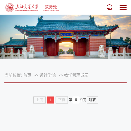
当前位置:
首页
->
设计学院
->
教学管理成员
上页
1
下页
第
/0页
跳转